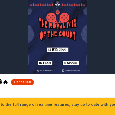
Platform
Communities
Sports
🔥
Cancelled
o the full range of realtime features, stay up to date with y