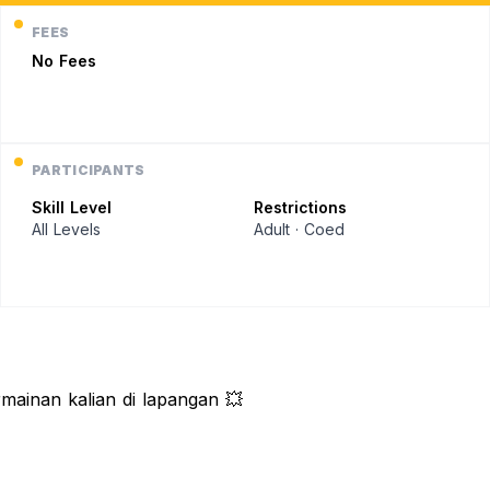
FEES
No Fees
PARTICIPANTS
Skill Level
Restrictions
All Levels
Adult · Coed
mainan kalian di lapangan 💥