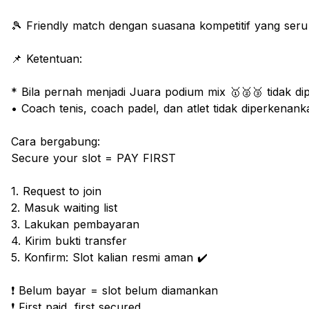
🎾 Friendly match dengan suasana kompetitif yang s
📌 Ketentuan:
* Bila pernah menjadi Juara podium mix 🥇🥈🥉 tidak d
• Coach tenis, coach padel, dan atlet tidak diperkenank
Cara bergabung:
Secure your slot = PAY FIRST
1. Request to join
2. Masuk waiting list
3. Lakukan pembayaran
4. Kirim bukti transfer
5. Konfirm: Slot kalian resmi aman ✔️
❗ Belum bayar = slot belum diamankan
❗ First paid, first secured