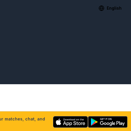
English
our matches, chat, and