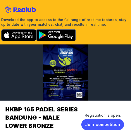
Download the app to access to the full range of realtime features, stay
up to date with your matches, chat, and results in real time.
HKBP 165 PADEL SERIES
Registration is open.
BANDUNG - MALE
Join competition
LOWER BRONZE