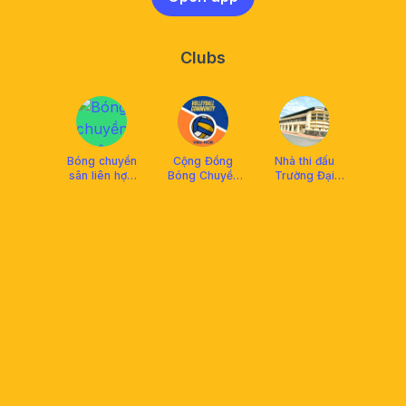
Clubs
Bóng chuyền
Cộng Đồng
Nhà thi đấu
sân liên hợp
Bóng Chuyền
Trường Đại
làng đại học
Làng ĐH
học Nông Lâm
TPHCM
thủ Đức .