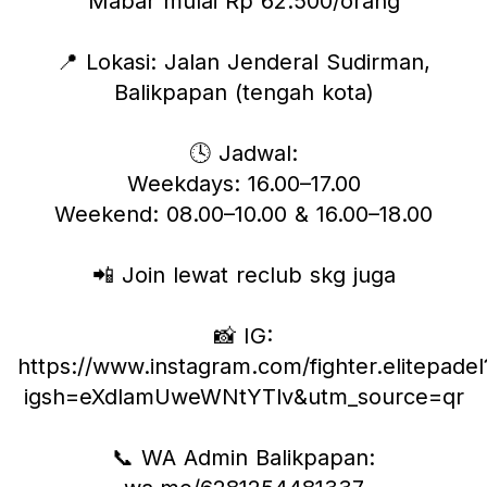
Mabar mulai Rp 62.500/orang
📍 Lokasi: Jalan Jenderal Sudirman,
Balikpapan (tengah kota)
🕓 Jadwal:
Weekdays: 16.00–17.00
Weekend: 08.00–10.00 & 16.00–18.00
📲 Join lewat reclub skg juga
📸 IG:
https://www.instagram.com/fighter.elitepadel
igsh=eXdlamUweWNtYTlv&utm_source=qr
📞 WA Admin Balikpapan: