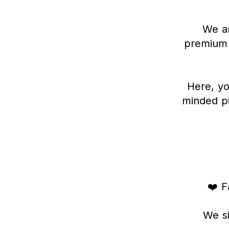
We ar
premium 
Here, yo
minded pi
❤️ F
We si