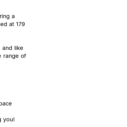
ring a
ed at 179
 and like
e range of
Space
g you!