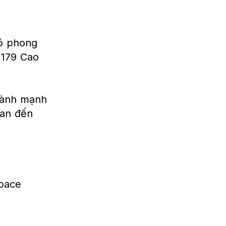
có phong
 179 Cao
lành mạnh
uan đến
Space