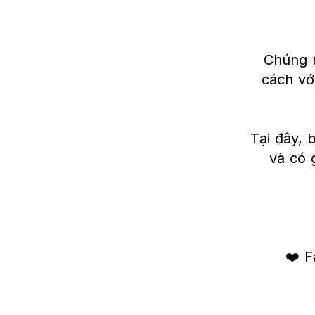
Chúng m
cách vớ
Tại đây,
và có 
❤️ F