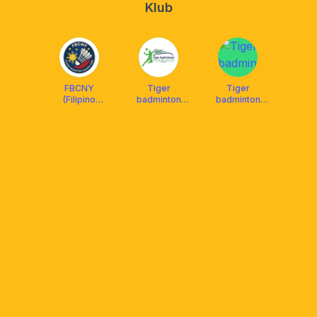
Klub
FBCNY
Tiger
Tiger
(Filipino
badminton
badminton
Badminton
training center
center
Club of NY)
Manhattan