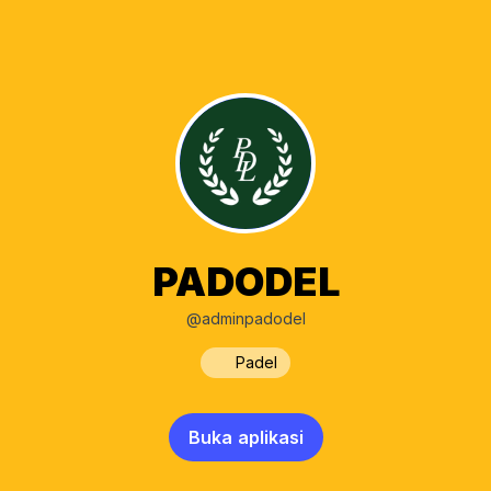
PADODEL
@adminpadodel
Padel
Buka aplikasi