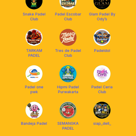
Snake Padel
Padel Escobar
Glam Padel By
Club
Club
Ody’s
TARKAM
Tres de Padel
Padeldol
PADEL
Club
Padel one
Hipmi Padel
Padel Ceria
pwk
Purwakarta
Club
Bandeja Padel
SEMANGKA
siap_dell_
PADEL