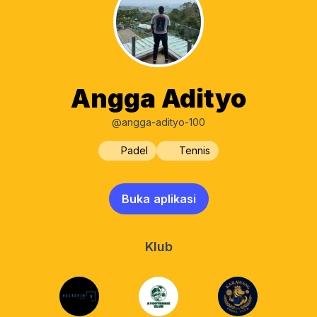
Angga Adityo
@angga-adityo-100
Padel
Tennis
Buka aplikasi
Klub