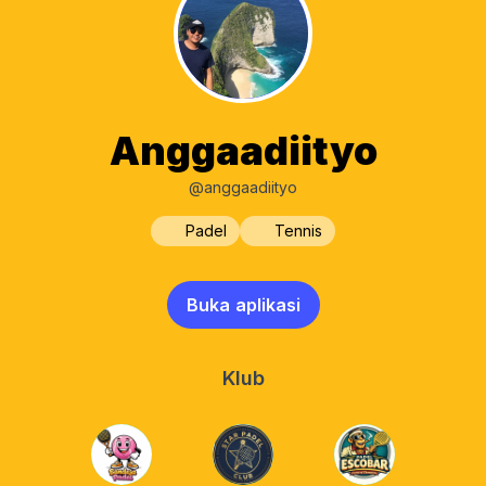
Anggaadiityo
@anggaadiityo
Padel
Tennis
Buka aplikasi
Klub