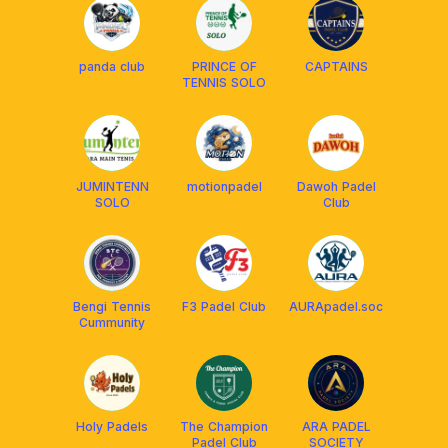
panda club
PRINCE OF
CAPTAINS
TENNIS SOLO
JUMINTENN
motionpadel
Dawoh Padel
SOLO
Club
Bengi Tennis
F3 Padel Club
AURApadel.soc
Cummunity
Holy Padels
The Champion
ARA PADEL
Padel Club
SOCIETY