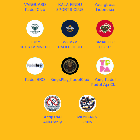
VANGUARD
KALA RINDU
Youngboss
Padel Club
SPORTS CLUB
Indonesia
TGKY
WIJAYA
SM❤️SH U
SPORTAINMENT
PADEL CLUB
CLUB !
Padel BRO
KingsPlay_PadelClub
Yang Padel
Padel Aja Club
(YPPA Club)
Antipadel
PKYKEREN
Assembly
Club
Circuit