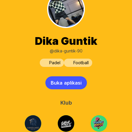
Dika Guntik
@dika-guntik-90
Padel
Football
Buka aplikasi
Klub