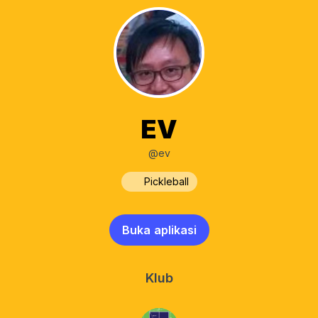
EV
@ev
Pickleball
Buka aplikasi
Klub