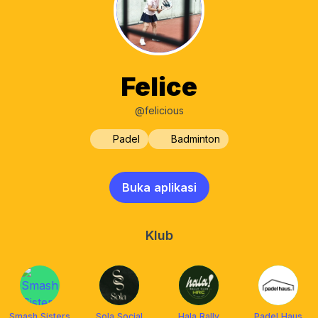
Felice
@felicious
Padel
Badminton
Buka aplikasi
Klub
Smash Sisters
Sola Social
Hala Rally
Padel Haus