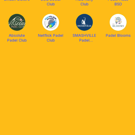
Club
Club
BSD
Absolute
Netflick Padel
SMASHVILLE
Padel Blooms
Padel Club
Club
Padel
[Coaching]