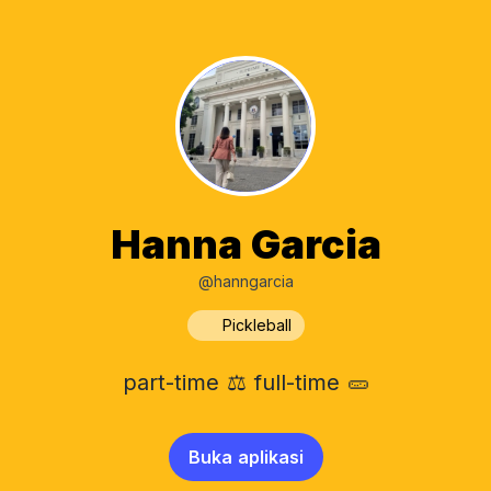
Hanna Garcia
@hanngarcia
Pickleball
part-time ⚖️ full-time 🥒
Buka aplikasi