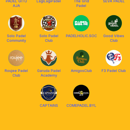
PADEL GITU
LagiLagiPadel
The Grid
SEVA PADEL
AJA
Padel
Solo Padel
Solo Padel
PADELHOLIC.SOC
Good Vibes
Community
Club
Club
Roujee Padel
Garuda Padel
AmigosClub
F3 Padel Club
Club
Academy
CAPTAINS
COMEPADEL.BYL