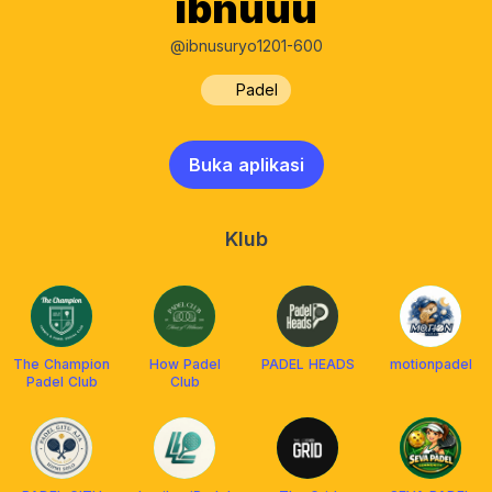
ibnuuu
@ibnusuryo1201-600
Padel
Buka aplikasi
Klub
The Champion
How Padel
PADEL HEADS
motionpadel
Padel Club
Club