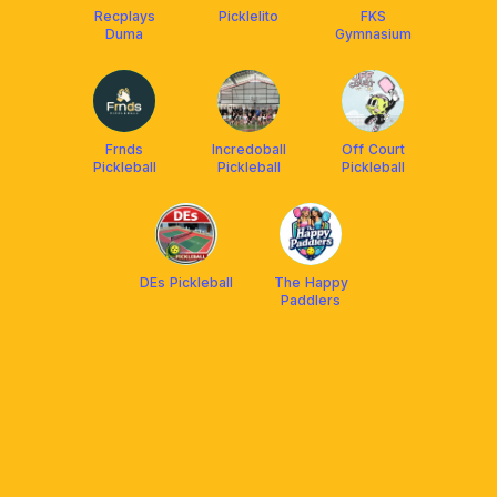
Recplays
Picklelito
FKS
Duma
Gymnasium
Frnds
Incredoball
Off Court
Pickleball
Pickleball
Pickleball
DEs Pickleball
The Happy
Paddlers