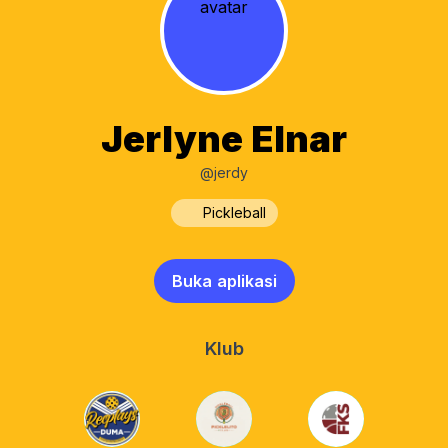
Jerlyne Elnar
@jerdy
Pickleball
Buka aplikasi
Klub