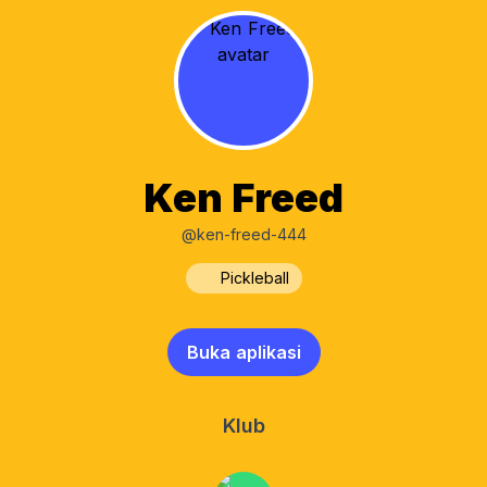
Ken Freed
@ken-freed-444
Pickleball
Buka aplikasi
Klub