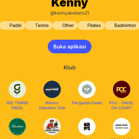
Kenny
@kennyabeliano21
Padel
Tennis
Other
Pilates
Badminton
Buka aplikasi
Klub
GEE TENNIS
Bintaro
Pergaulan.Padel
POC - PADEL
PADEL
Gabuters Club
ON COURT