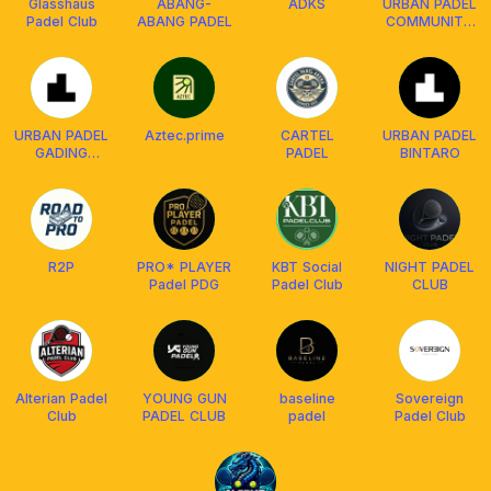
Glasshaus
ABANG-
ADKS
URBAN PADEL
Padel Club
ABANG PADEL
COMMUNITY
PLAY
URBAN PADEL
Aztec.prime
CARTEL
URBAN PADEL
GADING
PADEL
BINTARO
SERPONG
R2P
PRO* PLAYER
KBT Social
NIGHT PADEL
Padel PDG
Padel Club
CLUB
Alterian Padel
YOUNG GUN
baseline
Sovereign
Club
PADEL CLUB
padel
Padel Club