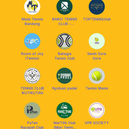
Mulai Tennis
BAIKO TENNIS
TOPTENNISclub
Bandung
CLUB -
BANDUNG
Room of Joy
Bahagia
Senin Sore
(Tennis)
Tennis Club
Sore
TENNIS CLUB
Nyobain padel
Tennis Manis
IKUTIKUTAN
PaTen
MarTiNi Club
VPR SOCIETY
Racquet Club
(Mari Tennis