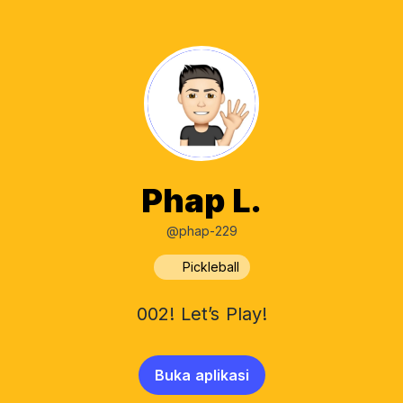
Phap L.
@phap-229
Pickleball
002! Let’s Play!
Buka aplikasi