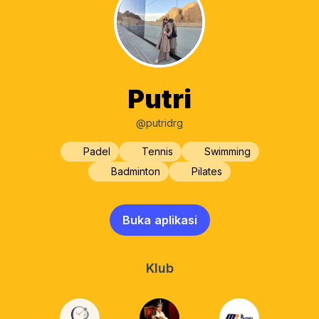
Putri
@putridrg
Padel
Tennis
Swimming
Badminton
Pilates
Buka aplikasi
Klub