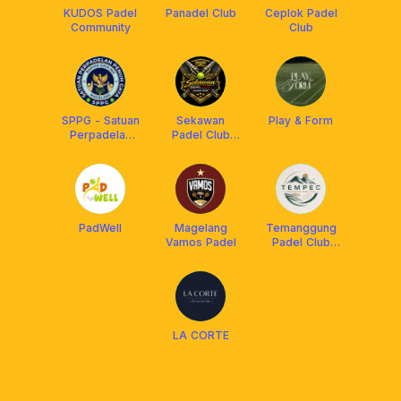
KUDOS Padel
Panadel Club
Ceplok Padel
Community
Club
SPPG - Satuan
Sekawan
Play & Form
Perpadelan
Padel Club
Penuh Gaya
Magelang
PadWell
Magelang
Temanggung
Vamos Padel
Padel Club
(TEMPEC)
LA CORTE