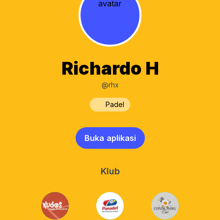
Richardo H
@rhx
Padel
Buka aplikasi
Klub