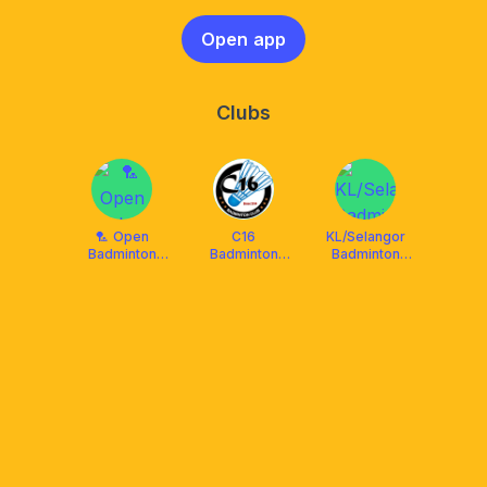
Open app
Clubs
🏸 Open
C16
KL/Selangor
Badminton
Badminton
Badminton
Club
Club
Group