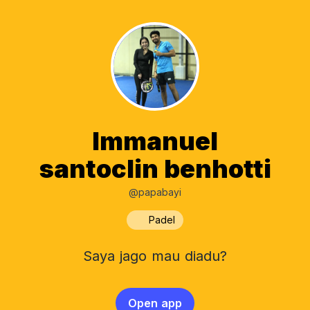
Immanuel
santoclin benhotti
@papabayi
Padel
Saya jago mau diadu?
Open app