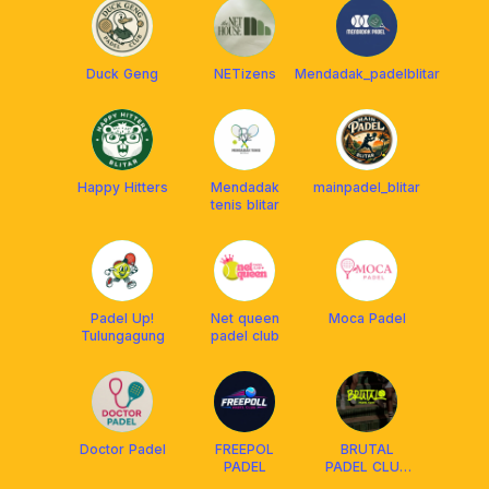
Duck Geng
NETizens
Mendadak_padelblitar
Happy Hitters
Mendadak
mainpadel_blitar
tenis blitar
Padel Up!
Net queen
Moca Padel
Tulungagung
padel club
Doctor Padel
FREEPOL
BRUTAL
PADEL
PADEL CLUB
BLITAR