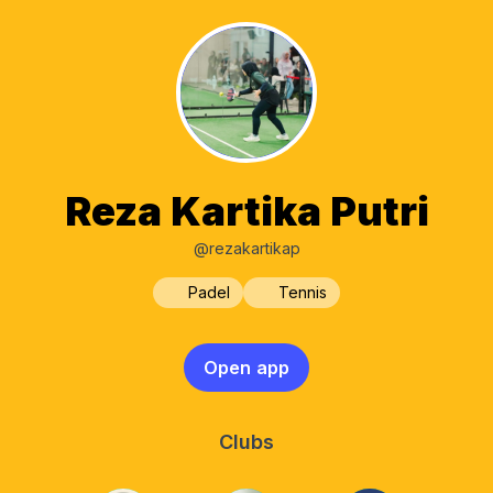
Reza Kartika Putri
@rezakartikap
Padel
Tennis
Open app
Clubs