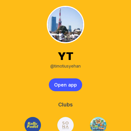
YT
@timotiusyehan
Open app
Clubs