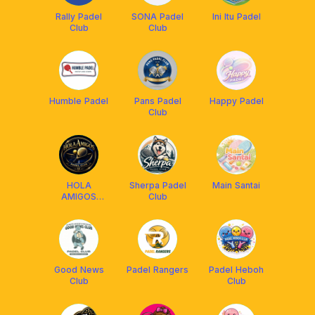
Rally Padel
SONA Padel
Ini Itu Padel
Club
Club
Humble Padel
Pans Padel
Happy Padel
Club
HOLA
Sherpa Padel
Main Santai
AMIGOS
Club
PADEL CLUB
Good News
Padel Rangers
Padel Heboh
Club
Club