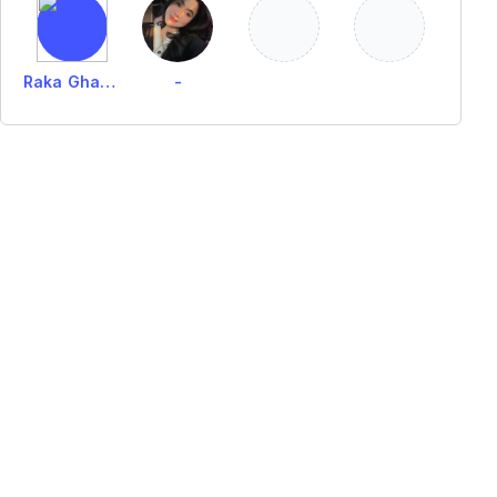
Raka Ghataf
-