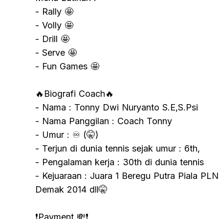
- Rally 🤩
- Volly 🤩
- Drill 🤩
- Serve 🤩
- Fun Games 🤩
🔥Biografi Coach🔥
- Nama : Tonny Dwi Nuryanto S.E,S.Psi
- Nama Panggilan : Coach Tonny
- Umur : ♾️ (🤫)
- Terjun di dunia tennis sejak umur : 6th,
- Pengalaman kerja : 30th di dunia tennis
- Kejuaraan : Juara 1 Beregu Putra Piala PLN
Demak 2014 dll🤫
❗️Payment 💸❗️