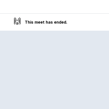
🙌
This meet has ended.
Reclub
A platform empowering sports
communities. Built for us all, for the love
of the game.
© 2026 Reclub. All rights reserved