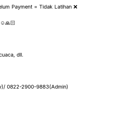
Belum Payment = Tidak Latihan ❌
☺️🙏🏻
cuaca, dll.
y)/ 0822-2900-9883(Admin)