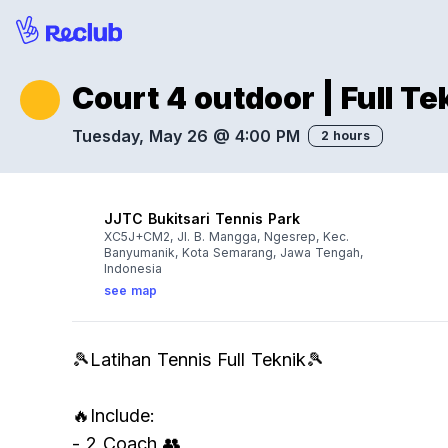
Court 4 outdoor | Full T
Tuesday, May 26 @ 4:00 PM
2 hours
JJTC Bukitsari Tennis Park
XC5J+CM2, Jl. B. Mangga, Ngesrep, Kec.
Banyumanik, Kota Semarang, Jawa Tengah,
Indonesia
see map
🎾Latihan Tennis Full Teknik🎾
🔥Include:
- 2 Coach 👥