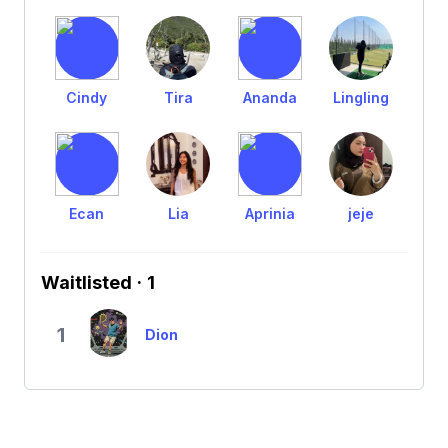
Cindy
Tira
Ananda
Lingling
Ecan
Lia
Aprinia
jeje
Waitlisted · 1
1
Dion