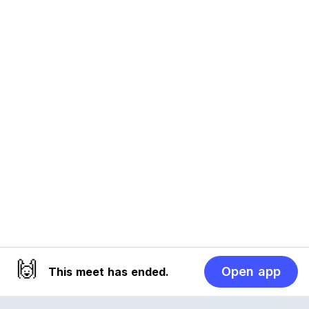
🙌
Open app
This meet has ended.