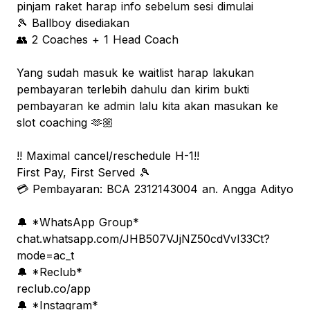
pinjam raket harap info sebelum sesi dimulai
🎾 Ballboy disediakan
👥 2 Coaches + 1 Head Coach
Yang sudah masuk ke waitlist harap lakukan
pembayaran terlebih dahulu dan kirim bukti
pembayaran ke admin lalu kita akan masukan ke
slot coaching 🫶🏼
!! Maximal cancel/reschedule H-1!!
First Pay, First Served 🎾
💳 Pembayaran: BCA 2312143004 an. Angga Adityo
🔔 *WhatsApp Group*
chat.whatsapp.com/JHB507VJjNZ50cdVvI33Ct?
mode=ac_t
🔔 *Reclub*
reclub.co/app
🔔 *Instagram*