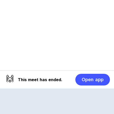
🙌
Open app
This meet has ended.