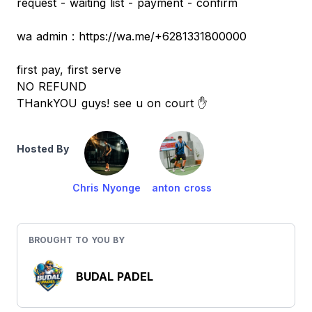
request - waiting list - payment - confirm
wa admin : https://wa.me/+6281331800000
first pay, first serve
NO REFUND
THankYOU guys! see u on court ✋
Hosted By
Chris Nyonge
anton cross
BROUGHT TO YOU BY
BUDAL PADEL