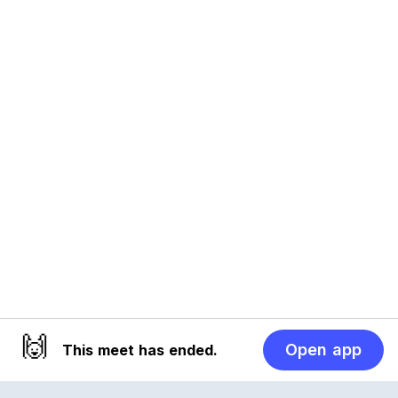
🙌
Open app
This meet has ended.