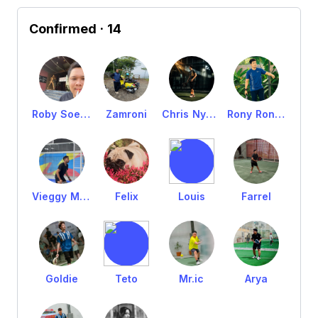
Confirmed
· 14
Roby Soegiarto
Zamroni
Chris Nyonge
Rony Ronce Harahap
Vieggy Mahesa
Felix
Louis
Farrel
Goldie
Teto
Mr.ic
Arya