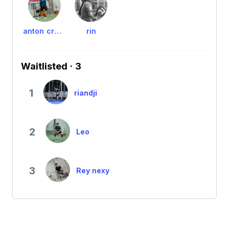
anton cross
rin
Waitlisted · 3
1
riandji
2
Leo
3
Rey nexy