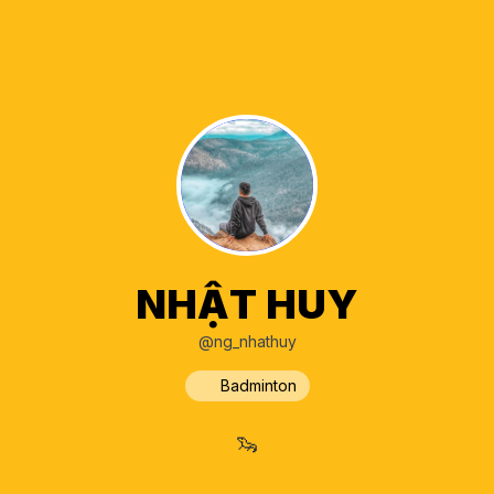
NHẬT HUY
@ng_nhathuy
Badminton
🦦