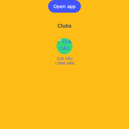
Open app
Clubs
CLB CẦU
LÔNG SÂN
MỚI